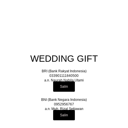
WEDDING GIFT
BRI (Bank Rakyat Indonesia)
033901111840500
a.n. Naurah Nabila Utami
Salin
BNI (Bank Negara Indonesia)
0952956767
a.n. Muh. Rizal Setiawan
Salin