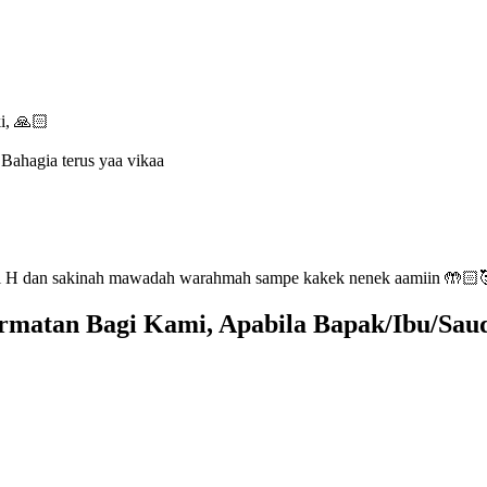
ki, 🙏🏻
Bahagia terus yaa vikaa
ri H dan sakinah mawadah warahmah sampe kakek nenek aamiin 🤲🏻
matan Bagi Kami, Apabila Bapak/Ibu/Sau