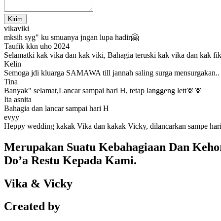
Kirim
vikaviki
mksih syg" ku smuanya jngan lupa hadir🤗
Taufik kkn uho 2024
Selamatki kak vika dan kak viki, Bahagia teruski kak vika dan kak fi
Kelin
Semoga jdi kluarga SAMAWA till jannah saling surga mensurgakan.. 
Tina
Banyak" selamat,Lancar sampai hari H, tetap langgeng lett🫶🫶
Ita asnita
Bahagia dan lancar sampai hari H
evyy
Heppy wedding kakak Vika dan kakak Vicky, dilancarkan sampe ha
Merupakan Suatu Kebahagiaan Dan Kehor
Do’a Restu Kepada Kami.
Vika & Vicky
Created by