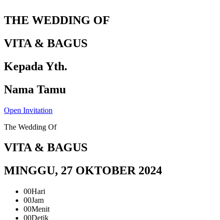
THE WEDDING OF
VITA & BAGUS
Kepada Yth.
Nama Tamu
Open Invitation
The Wedding Of
VITA & BAGUS
MINGGU, 27 OKTOBER 2024
00
Hari
00
Jam
00
Menit
00
Detik