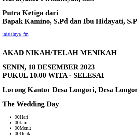
Putra Ketiga dari
Bapak Kamino, S.Pd dan Ibu Hidayati, S.
inisialnya_fm
AKAD NIKAH/TELAH MENIKAH
SENIN, 18 DESEMBER 2023
PUKUL 10.00 WITA - SELESAI
Lorong Kantor Desa Longori, Desa Longor
The Wedding Day
00
Hari
00
Jam
00
Menit
00
Detik