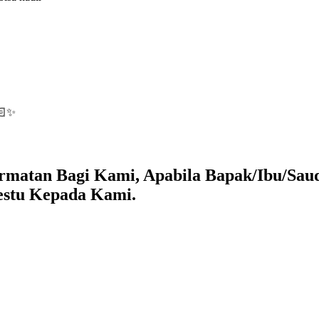
🏻✨
matan Bagi Kami, Apabila Bapak/Ibu/Saud
estu Kepada Kami.