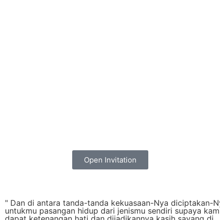
Open Invitation
" Dan di antara tanda-tanda kekuasaan-Nya diciptakan-N
untukmu pasangan hidup dari jenismu sendiri supaya kam
dapat ketenangan hati dan dijadikannya kasih sayang di